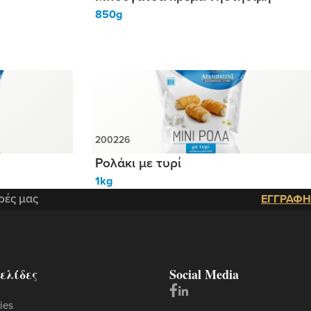
850g
Ρολάκι με τυρί
1kg
ρές μας
ΕΓΓΡΑΦΗ
ελίδες
Social Media
ies