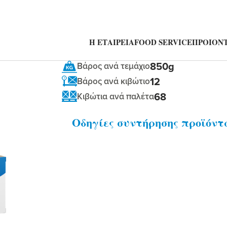
Η ΕΤΑΙΡΕΙΑ
FOOD SERVICE
ΠΡΟΙΟΝΤ
850g
Βάρος ανά τεμάχιο
12
Βάρος ανά κιβώτιο
68
Κιβώτια ανά παλέτα
Οδηγίες συντήρησης προϊόντ