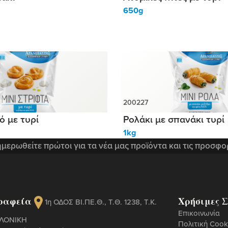
650g
ό με τυρί
Ρολάκι με σπανάκι τυρί
1kg
μερωθείτε πρώτοι για τα νέα μας προϊόντα και τις προσφο
ραφεία
Χρήσιμες Σ
1η ΟΔΟΣ ΒΙ.ΠΕ.Θ., Τ.Θ. 1238, Τ.Κ.
Επικοινωνία
ΑΛΟΝΙΚΗ
Πολιτική Cook