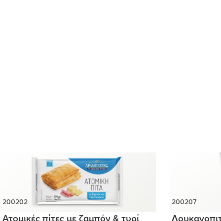
Ατομικές πίτες με ζαμπόν & τυρί
Λουκανοπιτ