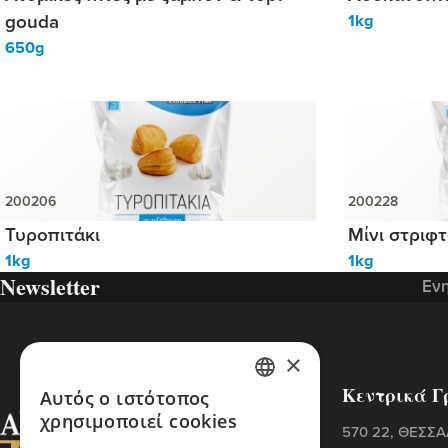
gouda
1kg
650g
Τυροπιτάκι
Μίνι στριφτ
1kg
1kg
Newsletter
Ενη
×
Κεντρικά Γ
Αυτός ο ιστότοπος
GREEK
χρησιμοποιεί cookies
570 22, ΘΕΣΣ
ENGLISH