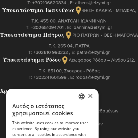
Τ:
+302106620834
, Ε:
athens@elzymi.gr
Υποκατάστημα Ιωαννίνων
ΘΕΣΗ ΚΛΑΡΙΑ - ΜΠΑΦΡΑ,
Τ.Κ. 455 00, ΑΝΑΤΟΛΗ ΙΩΑΝΝΙΝΩΝ
Τ:
+302651094701
, Ε:
ioannina@elzymi.gr
Υποκατάστημα Πάτρας
ΡΙΟ ΠΑΤΡΩΝ - ΘΕΣΗ ΜΑΓΟΥΛΑ
Τ.Κ. 265 04, ΠΑΤΡΑ
Τ:
+302610 993233
, Ε:
patra@elzymi.gr
Υποκατάστημα Ρόδου
Λεωφόρος Ρόδου – Λίνδου 212,
T.K. 851 00, Σγουρού - Ρόδος
Τ:
+302241601599
, Ε:
rodos@elzymi.gr
Χρήσιμες Σελίδες
×
Επικοινωνία
Πολιτική Cookies
Αυτός ο ιστότοπος
GREEK
Πολιτική Προστασίας Προσωπικών Δεδομένων
χρησιμοποιεί cookies
Όροι Χρήσης
ENGLISH
This website uses cookies to improve user
Πολιτική Διαχείρισης Αναφορών
experience. By using our website you
Βασικός Κώδικας ETI
consent to all cookies in accordance with