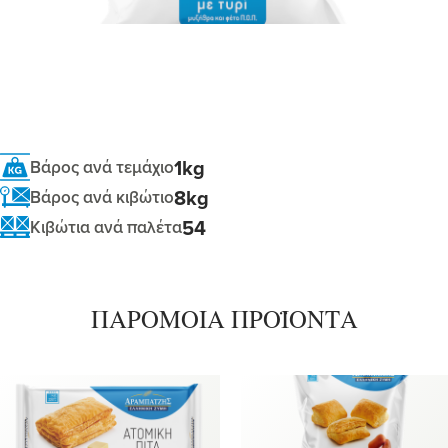
1kg
Βάρος ανά τεμάχιο
8kg
Βάρος ανά κιβώτιο
54
Κιβώτια ανά παλέτα
ΠΑΡΟΜΟΙΑ ΠΡΟΪΟΝΤΑ