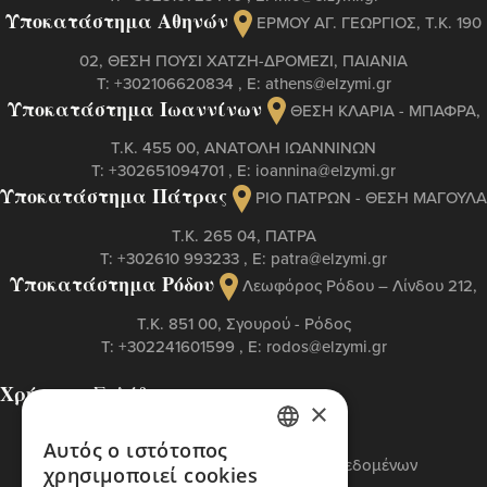
Υποκατάστημα Αθηνών
ΕΡΜΟΥ ΑΓ. ΓΕΩΡΓΙΟΣ, T.K. 190
02, ΘΕΣΗ ΠΟΥΣΙ ΧΑΤΖΗ-ΔΡΟΜΕΖΙ, ΠΑΙΑΝΙΑ
Τ:
+302106620834
, Ε:
athens@elzymi.gr
Υποκατάστημα Ιωαννίνων
ΘΕΣΗ ΚΛΑΡΙΑ - ΜΠΑΦΡΑ,
Τ.Κ. 455 00, ΑΝΑΤΟΛΗ ΙΩΑΝΝΙΝΩΝ
Τ:
+302651094701
, Ε:
ioannina@elzymi.gr
Υποκατάστημα Πάτρας
ΡΙΟ ΠΑΤΡΩΝ - ΘΕΣΗ ΜΑΓΟΥΛΑ
Τ.Κ. 265 04, ΠΑΤΡΑ
Τ:
+302610 993233
, Ε:
patra@elzymi.gr
Υποκατάστημα Ρόδου
Λεωφόρος Ρόδου – Λίνδου 212,
T.K. 851 00, Σγουρού - Ρόδος
Τ:
+302241601599
, Ε:
rodos@elzymi.gr
Χρήσιμες Σελίδες
×
Επικοινωνία
Πολιτική Cookies
Αυτός ο ιστότοπος
GREEK
Πολιτική Προστασίας Προσωπικών Δεδομένων
χρησιμοποιεί cookies