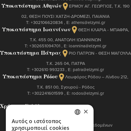
Υποκατάστημα Αθηνών
ΕΡΜΟΥ ΑΓ. ΓΕΩΡΓΙΟΣ, T.K. 190
02, ΘΕΣΗ ΠΟΥΣΙ ΧΑΤΖΗ-ΔΡΟΜΕΖΙ, ΠΑΙΑΝΙΑ
Τ:
+302106620834
, Ε:
athens@elzymi.gr
Υποκατάστημα Ιωαννίνων
ΘΕΣΗ ΚΛΑΡΙΑ - ΜΠΑΦΡΑ,
Τ.Κ. 455 00, ΑΝΑΤΟΛΗ ΙΩΑΝΝΙΝΩΝ
Τ:
+302651094701
, Ε:
ioannina@elzymi.gr
Υποκατάστημα Πάτρας
ΡΙΟ ΠΑΤΡΩΝ - ΘΕΣΗ ΜΑΓΟΥΛΑ
Τ.Κ. 265 04, ΠΑΤΡΑ
Τ:
+302610 993233
, Ε:
patra@elzymi.gr
Υποκατάστημα Ρόδου
Λεωφόρος Ρόδου – Λίνδου 212,
T.K. 851 00, Σγουρού - Ρόδος
Τ:
+302241601599
, Ε:
rodos@elzymi.gr
Χρήσιμες Σελίδες
×
Επικοινωνία
Πολιτική Cookies
Αυτός ο ιστότοπος
GREEK
Πολιτική Προστασίας Προσωπικών Δεδομένων
χρησιμοποιεί cookies