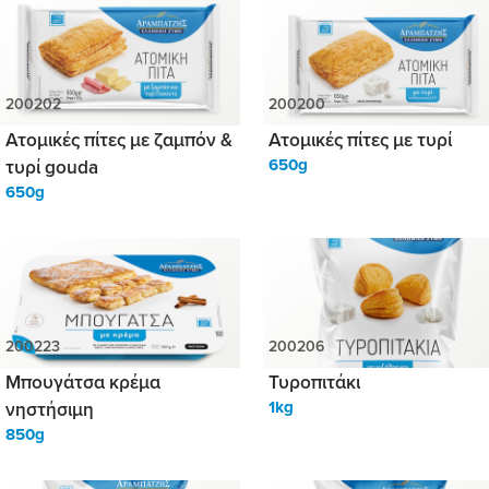
Ατομικές πίτες με ζαμπόν &
Ατομικές πίτες με τυρί
τυρί gouda
650g
650g
Μπουγάτσα κρέμα
Τυροπιτάκι
νηστήσιμη
1kg
850g