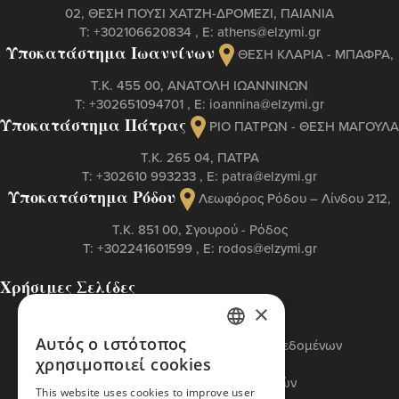
02, ΘΕΣΗ ΠΟΥΣΙ ΧΑΤΖΗ-ΔΡΟΜΕΖΙ, ΠΑΙΑΝΙΑ
Τ:
+302106620834
, Ε:
athens@elzymi.gr
Υποκατάστημα Ιωαννίνων
ΘΕΣΗ ΚΛΑΡΙΑ - ΜΠΑΦΡΑ,
Τ.Κ. 455 00, ΑΝΑΤΟΛΗ ΙΩΑΝΝΙΝΩΝ
Τ:
+302651094701
, Ε:
ioannina@elzymi.gr
Υποκατάστημα Πάτρας
ΡΙΟ ΠΑΤΡΩΝ - ΘΕΣΗ ΜΑΓΟΥΛΑ
Τ.Κ. 265 04, ΠΑΤΡΑ
Τ:
+302610 993233
, Ε:
patra@elzymi.gr
Υποκατάστημα Ρόδου
Λεωφόρος Ρόδου – Λίνδου 212,
T.K. 851 00, Σγουρού - Ρόδος
Τ:
+302241601599
, Ε:
rodos@elzymi.gr
Χρήσιμες Σελίδες
Επικοινωνία
×
Πολιτική Cookies
Αυτός ο ιστότοπος
Πολιτική Προστασίας Προσωπικών Δεδομένων
GREEK
χρησιμοποιεί cookies
Όροι Χρήσης
ENGLISH
Πολιτική Διαχείρισης Αναφορών
This website uses cookies to improve user