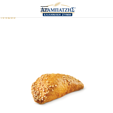
Αρχική
Πιτάκια
Χειροφτιαχτά μπουρεκάκια με τυρί
100289