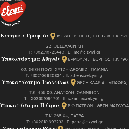
Κεντρικά Γραφεία
1η ΟΔΟΣ ΒΙ.ΠΕ.Θ., Τ.Θ. 1238, Τ.Κ. 570
22, ΘΕΣΣΑΛΟΝΙΚΗ
Τ:
+302310723440
, Ε:
info@elzymi.gr
Υποκατάστημα Αθηνών
ΕΡΜΟΥ ΑΓ. ΓΕΩΡΓΙΟΣ, T.K. 190
02, ΘΕΣΗ ΠΟΥΣΙ ΧΑΤΖΗ-ΔΡΟΜΕΖΙ, ΠΑΙΑΝΙΑ
Τ:
+302106620834
, Ε:
athens@elzymi.gr
Υποκατάστημα Ιωαννίνων
ΘΕΣΗ ΚΛΑΡΙΑ - ΜΠΑΦΡΑ,
Τ.Κ. 455 00, ΑΝΑΤΟΛΗ ΙΩΑΝΝΙΝΩΝ
Τ:
+302651094701
, Ε:
ioannina@elzymi.gr
Υποκατάστημα Πάτρας
ΡΙΟ ΠΑΤΡΩΝ - ΘΕΣΗ ΜΑΓΟΥΛΑ
Τ.Κ. 265 04, ΠΑΤΡΑ
Τ:
+302610 993233
, Ε:
patra@elzymi.gr
Υποκατάστημα Ρόδου
Λεωφόρος Ρόδου – Λίνδου 212,