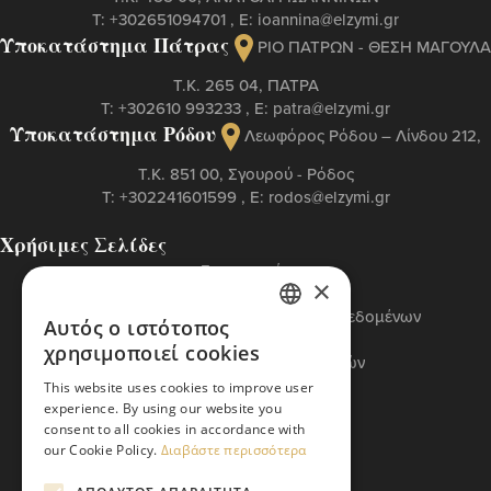
Τ:
+302651094701
, Ε:
ioannina@elzymi.gr
Υποκατάστημα Πάτρας
ΡΙΟ ΠΑΤΡΩΝ - ΘΕΣΗ ΜΑΓΟΥΛΑ
Τ.Κ. 265 04, ΠΑΤΡΑ
Τ:
+302610 993233
, Ε:
patra@elzymi.gr
Υποκατάστημα Ρόδου
Λεωφόρος Ρόδου – Λίνδου 212,
T.K. 851 00, Σγουρού - Ρόδος
Τ:
+302241601599
, Ε:
rodos@elzymi.gr
Χρήσιμες Σελίδες
Επικοινωνία
×
Πολιτική Cookies
Πολιτική Προστασίας Προσωπικών Δεδομένων
Αυτός ο ιστότοπος
GREEK
Όροι Χρήσης
χρησιμοποιεί cookies
Πολιτική Διαχείρισης Αναφορών
ENGLISH
Βασικός Κώδικας ETI
This website uses cookies to improve user
experience. By using our website you
consent to all cookies in accordance with
our Cookie Policy.
Διαβάστε περισσότερα