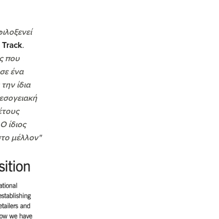
ιλοξενεί
 Track
.
ς που
σε ένα
την ίδια
Μεσογειακή
έτους
Ο ίδιος
στο μέλλον"