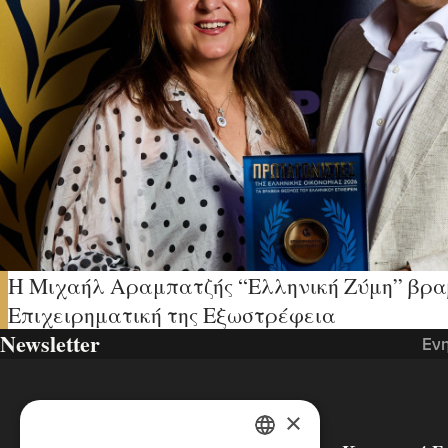
H Μιχαήλ Αραμπατζής “Ελληνική Ζύμη” βρα
Επιχειρηματική της Εξωστρέφεια
Newsletter
Ενη
×