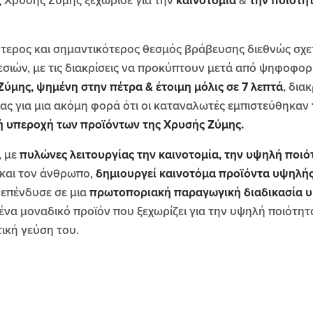
ς Χρυσής Ζύμης ξεχώρισε για την
καινοτομία
&
την ποιότη
ύτερος και σημαντικότερος θεσμός βράβευσης διεθνώς σχετ
σιών, με τις διακρίσεις να προκύπτουν μετά από ψηφοφορ
Ζύμης, ψημένη στην πέτρα & έτοιμη μόλις σε 7 λεπτά
, δια
ς για μια ακόμη φορά ότι οι καταναλωτές εμπιστεύθηκαν
κή υπεροχή των προϊόντων της Χρυσής Ζύμης.
, με
πυλώνες λειτουργίας την καινοτομία, την υψηλή ποιότ
 και τον άνθρωπο,
δημιουργεί καινοτόμα προϊόντα υψηλή
 επένδυσε σε μια
πρωτοποριακή παραγωγική διαδικασία 
να μοναδικό προϊόν που ξεχωρίζει για την υψηλή ποιότητ
τική γεύση του.