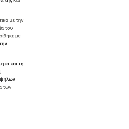
τα της
και
ικά με την
ία του
κρίθηκε με
την
ητα και τη
ς
υψηλών
α των