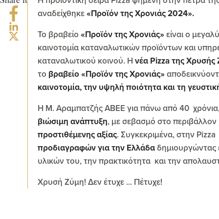
Η προϊοντική σειρά Pizza ψημένη στην πέτρα τη
αναδείχθηκε
«Προϊόν της Χρονιάς 2024».
Το βραβείο
«Προϊόν της Χρονιάς»
είναι ο μεγαλ
καινοτομία καταναλωτικών προϊόντων και υπηρε
καταναλωτικού κοινού. Η
νέα Pizza της Χρυσής 
το
βραβείο «Προϊόν της Χρονιάς»
αποδεικνύοντα
καινοτομία, την υψηλή ποιότητα και τη γευστι
Η Μ. Αραμπατζής ΑΒΕΕ για πάνω από 40 χρόνια
βιώσιμη ανάπτυξη
, με σεβασμό στο περιβάλλον
προστιθέμενης αξίας
. Συγκεκριμένα, στην Pizza
προδιαγραφών για την Ελλάδα
δημιουργώντας έ
υλικών του, την πρακτικότητα και την απολαυσ
Χρυσή Ζύμη! Δεν έτυχε ... Πέτυχε!