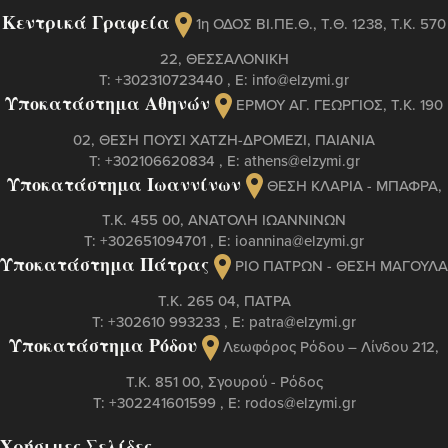
Κεντρικά Γραφεία
1η ΟΔΟΣ ΒΙ.ΠΕ.Θ., Τ.Θ. 1238, Τ.Κ. 570
22, ΘΕΣΣΑΛΟΝΙΚΗ
Τ:
+302310723440
, Ε:
info@elzymi.gr
Υποκατάστημα Αθηνών
ΕΡΜΟΥ ΑΓ. ΓΕΩΡΓΙΟΣ, T.K. 190
02, ΘΕΣΗ ΠΟΥΣΙ ΧΑΤΖΗ-ΔΡΟΜΕΖΙ, ΠΑΙΑΝΙΑ
Τ:
+302106620834
, Ε:
athens@elzymi.gr
Υποκατάστημα Ιωαννίνων
ΘΕΣΗ ΚΛΑΡΙΑ - ΜΠΑΦΡΑ,
Τ.Κ. 455 00, ΑΝΑΤΟΛΗ ΙΩΑΝΝΙΝΩΝ
Τ:
+302651094701
, Ε:
ioannina@elzymi.gr
Υποκατάστημα Πάτρας
ΡΙΟ ΠΑΤΡΩΝ - ΘΕΣΗ ΜΑΓΟΥΛΑ
Τ.Κ. 265 04, ΠΑΤΡΑ
Τ:
+302610 993233
, Ε:
patra@elzymi.gr
Υποκατάστημα Ρόδου
Λεωφόρος Ρόδου – Λίνδου 212,
T.K. 851 00, Σγουρού - Ρόδος
Τ:
+302241601599
, Ε:
rodos@elzymi.gr
Χρήσιμες Σελίδες