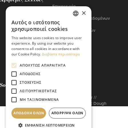
Επικοινωνία
×
Πολιτική Cookies
Πολιτική Προστασίας Προσωπικών Δεδομένων
Αυτός ο ιστότοπος
Όροι Χρήσης
GREEK
χρησιμοποιεί cookies
Πολιτική Διαχείρισης Αναφορών
ENGLISH
Βασικός Κώδικας ETI
This website uses cookies to improve user
experience. By using our website you
consent to all cookies in accordance with
our Cookie Policy.
Διαβάστε περισσότερα
ΑΠΟΛΎΤΩΣ ΑΠΑΡΑΊΤΗΤΑ
ΑΠΌΔΟΣΗΣ
ΣΤΌΧΕΥΣΗΣ
Social Media
ΛΕΙΤΟΥΡΓΙΚΌΤΗΤΑΣ
Built to matter by // Don'tMatter //
ΜΗ ΤΑΞΙΝΟΜΗΜΈΝΑ
Copyright © 2026 Arabatzis Hellenic Dough
ΑΠΟΔΟΧΉ ΌΛΩΝ
ΑΠΌΡΡΙΨΗ ΌΛΩΝ
ΕΜΦΆΝΙΣΗ ΛΕΠΤΟΜΕΡΕΙΏΝ