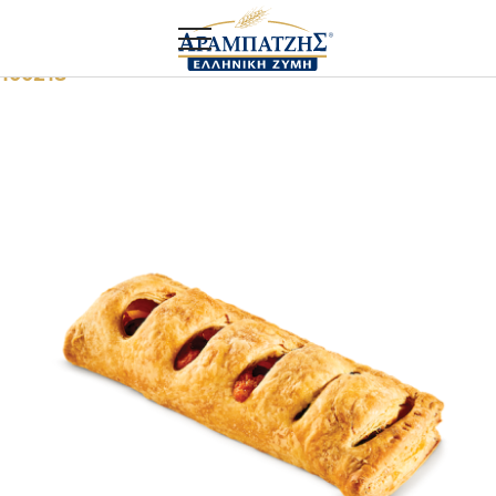
Αρχική
Food service
Λουκανόπιτα Μυκονιάτικη
100218