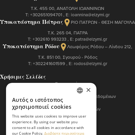
Τ.Κ. 455 00, ΑΝΑΤΟΛΗ ΙΩΑΝΝΙΝΩΝ
Τ:
+302651094701
, Ε:
ioannina@elzymi.gr
Υποκατάστημα Πάτρας
ΡΙΟ ΠΑΤΡΩΝ - ΘΕΣΗ ΜΑΓΟΥΛΑ
Τ.Κ. 265 04, ΠΑΤΡΑ
Τ:
+302610 993233
, Ε:
patra@elzymi.gr
Υποκατάστημα Ρόδου
Λεωφόρος Ρόδου – Λίνδου 212,
T.K. 851 00, Σγουρού - Ρόδος
Τ:
+302241601599
, Ε:
rodos@elzymi.gr
Χρήσιμες Σελίδες
Επικοινωνία
×
Πολιτική Cookies
Πολιτική Προστασίας Προσωπικών Δεδομένων
Αυτός ο ιστότοπος
GREEK
Όροι Χρήσης
χρησιμοποιεί cookies
Πολιτική Διαχείρισης Αναφορών
ENGLISH
Βασικός Κώδικας ETI
This website uses cookies to improve user
experience. By using our website you
consent to all cookies in accordance with
our Cookie Policy.
Διαβάστε περισσότερα