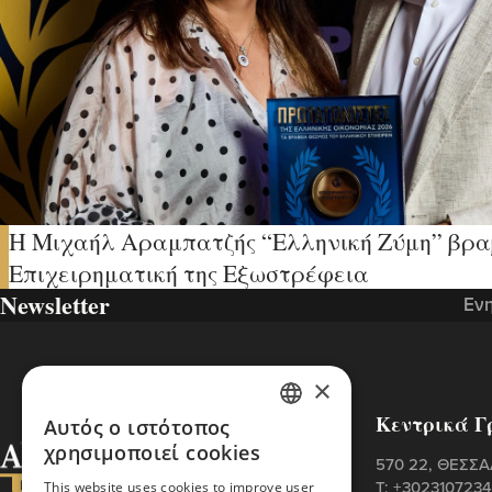
H Μιχαήλ Αραμπατζής “Ελληνική Ζύμη” βρα
Επιχειρηματική της Εξωστρέφεια
Newsletter
Ενη
×
Κεντρικά Γ
Αυτός ο ιστότοπος
GREEK
χρησιμοποιεί cookies
570 22, ΘΕΣΣ
ENGLISH
Τ:
+302310723
This website uses cookies to improve user