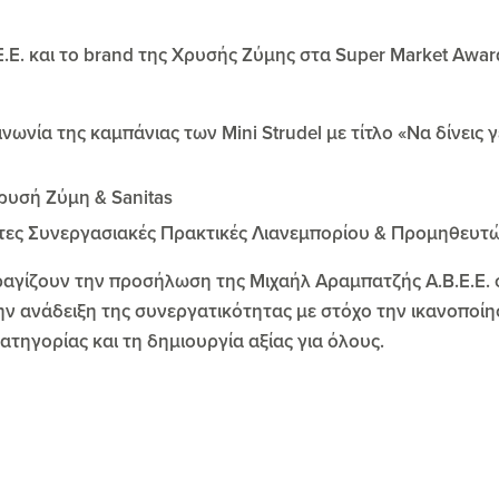
Ε.Ε. και το brand της Χρυσής Ζύμης στα Super Market Awa
ινωνία της καμπάνιας των Mini Strudel με τίτλο «Να δίνεις 
Χρυσή Ζύμη & Sanitas
ιστες Συνεργασιακές Πρακτικές Λιανεμπορίου & Προμηθευ
φραγίζουν την προσήλωση της Μιχαήλ Αραμπατζής Α.Β.Ε.Ε. 
ην ανάδειξη της συνεργατικότητας με στόχο την ικανοποί
ηγορίας και τη δημιουργία αξίας για όλους.