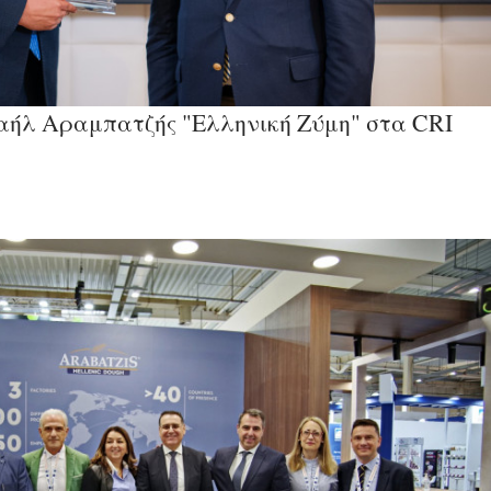
αήλ Αραμπατζής "Ελληνική Ζύμη" στα CRI