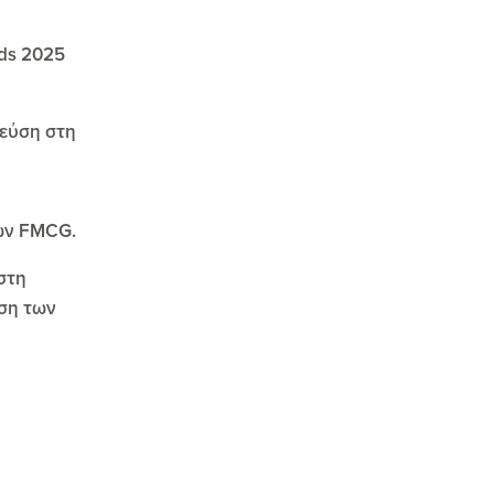
rds 2025
γεύση στη
τών FMCG.
στη
ηση των