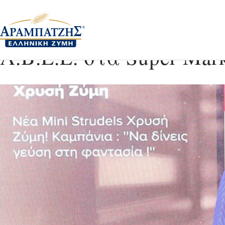
3 Gold βραβεία για τ
Α.Β.Ε.Ε. στα Super Mar