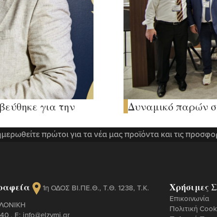
βεύθηκε για την
Δυναμικό παρών στ
μερωθείτε πρώτοι για τα νέα μας προϊόντα και τις προσφο
ραφεία
Χρήσιμες Σ
1η ΟΔΟΣ ΒΙ.ΠΕ.Θ., Τ.Θ. 1238, Τ.Κ.
Επικοινωνία
ΑΛΟΝΙΚΗ
Πολιτική Cook
440
, Ε:
info@elzymi.gr