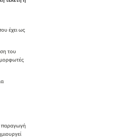
κή τελετή η
που έχει ως
ίση του
ιαμορφωτές
μα
ια παραγωγή
ημιουργεί