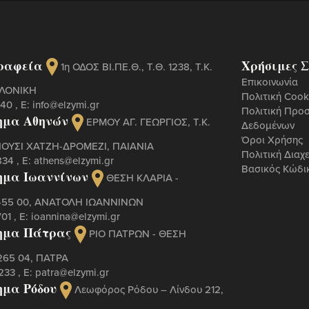
ραφεία
Χρήσιμες Σ
1η ΟΔΟΣ ΒΙ.ΠΕ.Θ., Τ.Θ. 1238, Τ.Κ.
Επικοινωνία
ΑΛΟΝΙΚΗ
Πολιτική Cook
440
, Ε:
info@elzymi.gr
Πολιτική Προ
ημα Αθηνών
ΕΡΜΟΥ ΑΓ. ΓΕΩΡΓΙΟΣ, T.K.
Δεδομένων
Όροι Χρήσης
ΠΟΥΣΙ ΧΑΤΖΗ-ΔΡΟΜΕΖΙ, ΠΑΙΑΝΙΑ
Πολιτική Διαχ
834
, Ε:
athens@elzymi.gr
Βασικός Κώδι
ημα Ιωαννίνων
ΘΕΣΗ ΚΛΑΡΙΑ -
 455 00, ΑΝΑΤΟΛΗ ΙΩΑΝΝΙΝΩΝ
701
, Ε:
ioannina@elzymi.gr
ημα Πάτρας
ΡΙΟ ΠΑΤΡΩΝ - ΘΕΣΗ
265 04, ΠΑΤΡΑ
3233
, Ε:
patra@elzymi.gr
μα Ρόδου
Λεωφόρος Ρόδου – Λίνδου 212,