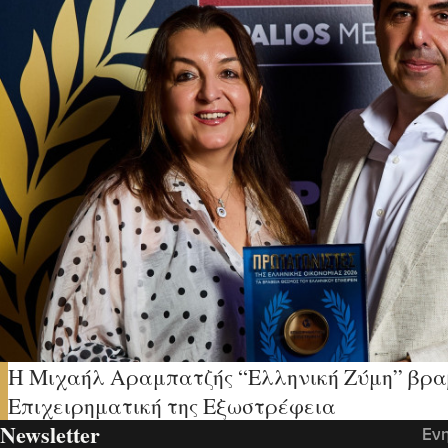
H Μιχαήλ Αραμπατζής “Ελληνική Ζύμη” βρα
Επιχειρηματική της Εξωστρέφεια
Newsletter
Ενη