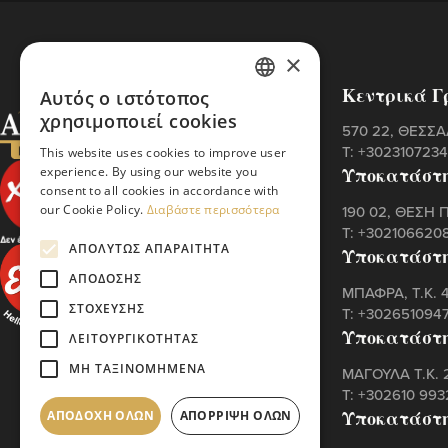
×
Κεντρικά Γ
Αυτός ο ιστότοπος
GREEK
χρησιμοποιεί cookies
570 22, ΘΕΣΣ
ENGLISH
Τ:
+302310723
This website uses cookies to improve user
Υποκατάστ
experience. By using our website you
consent to all cookies in accordance with
our Cookie Policy.
Διαβάστε περισσότερα
190 02, ΘΕΣΗ 
Τ:
+302106620
ΑΠΟΛΎΤΩΣ ΑΠΑΡΑΊΤΗΤΑ
Υποκατάστ
ΑΠΌΔΟΣΗΣ
ΜΠΑΦΡΑ, Τ.Κ.
ΣΤΌΧΕΥΣΗΣ
Τ:
+302651094
Υποκατάστ
ΛΕΙΤΟΥΡΓΙΚΌΤΗΤΑΣ
ΜΗ ΤΑΞΙΝΟΜΗΜΈΝΑ
ΜΑΓΟΥΛΑ Τ.Κ. 
Τ:
+302610 99
Υποκατάστη
ΑΠΟΔΟΧΉ ΌΛΩΝ
ΑΠΌΡΡΙΨΗ ΌΛΩΝ