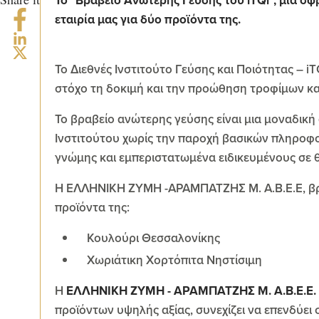
Το "Βραβείο Ανώτερης Γεύσης του iTQi", μια σ
εταιρία μας για δύο προϊόντα της.
Το Διεθνές Ινστιτούτο Γεύσης και Ποιότητας – iT
στόχο τη δοκιμή και την προώθηση τροφίμων κ
Το βραβείο ανώτερης γεύσης είναι μια μοναδική
Ινστιτούτου χωρίς την παροχή βασικών πληροφο
γνώμης και εμπεριστατωμένα ειδικευμένους σε 
Η ΕΛΛΗΝΙΚΗ ΖΥΜΗ -ΑΡΑΜΠΑΤΖΗΣ M. Α.Β.Ε.Ε, βρα
προϊόντα της:
Κουλούρι Θεσσαλονίκης
Χωριάτικη Χορτόπιτα Νηστίσιμη
Η
ΕΛΛΗΝΙΚΗ ΖΥΜΗ - ΑΡΑΜΠΑΤΖΗΣ Μ. Α.Β.Ε.Ε.
προϊόντων υψηλής αξίας, συνεχίζει να επενδύει