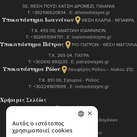
02, ΘΕΣΗ ΠΟΥΣΙ ΧΑΤΖΗ-ΔΡΟΜΕΖΙ, ΠΑΙΑΝΙΑ
Τ:
+302106620834
, Ε:
athens@elzymi.gr
Υποκατάστημα Ιωαννίνων
ΘΕΣΗ ΚΛΑΡΙΑ - ΜΠΑΦΡΑ,
Τ.Κ. 455 00, ΑΝΑΤΟΛΗ ΙΩΑΝΝΙΝΩΝ
Τ:
+302651094701
, Ε:
ioannina@elzymi.gr
Υποκατάστημα Πάτρας
ΡΙΟ ΠΑΤΡΩΝ - ΘΕΣΗ ΜΑΓΟΥΛΑ
Τ.Κ. 265 04, ΠΑΤΡΑ
Τ:
+302610 993233
, Ε:
patra@elzymi.gr
Υποκατάστημα Ρόδου
Λεωφόρος Ρόδου – Λίνδου 212,
T.K. 851 00, Σγουρού - Ρόδος
Τ:
+302241601599
, Ε:
rodos@elzymi.gr
Χρήσιμες Σελίδες
Επικοινωνία
×
Πολιτική Cookies
Πολιτική Προστασίας Προσωπικών Δεδομένων
Αυτός ο ιστότοπος
GREEK
Όροι Χρήσης
χρησιμοποιεί cookies
Πολιτική Διαχείρισης Αναφορών
ENGLISH