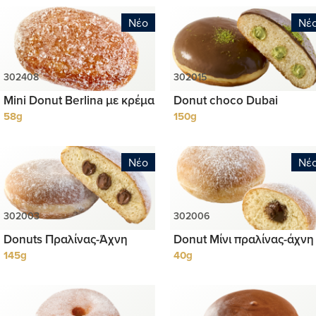
Νέο
Νέ
Mini Donut Berlina με κρέμα
Donut choco Dubai
58g
150g
Νέο
Νέ
Donuts Πραλίνας-Άχνη
Donut Μίνι πραλίνας-άχνη
145g
40g