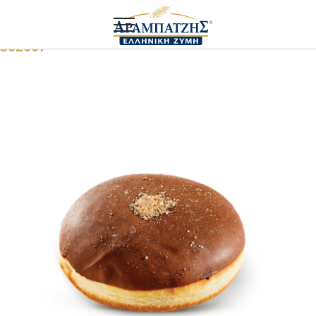
Αρχική
Food service
Donuts choco με μπισκότο
302007