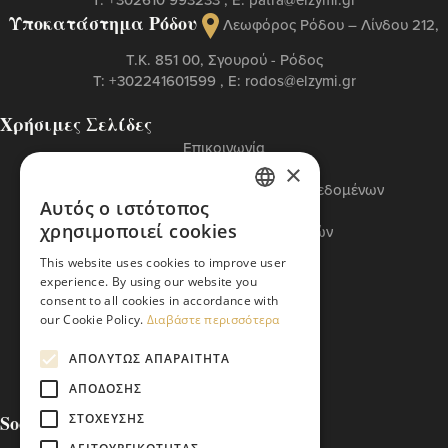
Υποκατάστημα Ρόδου
Λεωφόρος Ρόδου – Λίνδου 212,
T.K. 851 00, Σγουρού - Ρόδος
Τ:
+302241601599
, Ε:
rodos@elzymi.gr
Χρήσιμες Σελίδες
Επικοινωνία
Πολιτική Cookies
×
Πολιτική Προστασίας Προσωπικών Δεδομένων
Αυτός ο ιστότοπος
Όροι Χρήσης
GREEK
χρησιμοποιεί cookies
Πολιτική Διαχείρισης Αναφορών
ENGLISH
Βασικός Κώδικας ETI
This website uses cookies to improve user
experience. By using our website you
consent to all cookies in accordance with
our Cookie Policy.
Διαβάστε περισσότερα
ΑΠΟΛΎΤΩΣ ΑΠΑΡΑΊΤΗΤΑ
ΑΠΌΔΟΣΗΣ
Social Media
ΣΤΌΧΕΥΣΗΣ