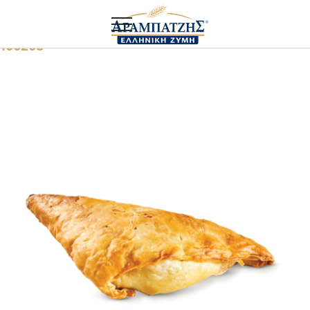
Αρχική
Food service
Χωριάτικη τυρόπιτα (τρίγωνη)
100205