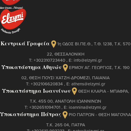
Κεντρικά Γραφεία
1η ΟΔΟΣ ΒΙ.ΠΕ.Θ., Τ.Θ. 1238, Τ.Κ. 570
22, ΘΕΣΣΑΛΟΝΙΚΗ
Τ:
+302310723440
, Ε:
info@elzymi.gr
Υποκατάστημα Αθηνών
ΕΡΜΟΥ ΑΓ. ΓΕΩΡΓΙΟΣ, T.K. 190
02, ΘΕΣΗ ΠΟΥΣΙ ΧΑΤΖΗ-ΔΡΟΜΕΖΙ, ΠΑΙΑΝΙΑ
Τ:
+302106620834
, Ε:
athens@elzymi.gr
Υποκατάστημα Ιωαννίνων
ΘΕΣΗ ΚΛΑΡΙΑ - ΜΠΑΦΡΑ,
Τ.Κ. 455 00, ΑΝΑΤΟΛΗ ΙΩΑΝΝΙΝΩΝ
Τ:
+302651094701
, Ε:
ioannina@elzymi.gr
Υποκατάστημα Πάτρας
ΡΙΟ ΠΑΤΡΩΝ - ΘΕΣΗ ΜΑΓΟΥΛΑ
Τ.Κ. 265 04, ΠΑΤΡΑ
Τ:
+302610 993233
, Ε:
patra@elzymi.gr