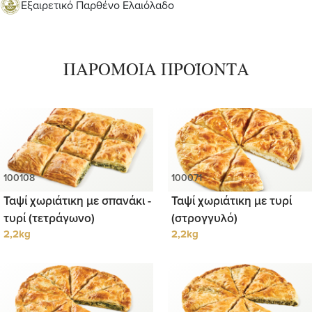
Εξαιρετικό Παρθένο Ελαιόλαδο
ΠΑΡΟΜΟΙΑ ΠΡΟΪΟΝΤΑ
Ταψί χωριάτικη με σπανάκι -
Ταψί χωριάτικη με τυρί
τυρί (τετράγωνο)
(στρογγυλό)
2,2kg
2,2kg