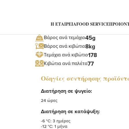
ς με τυρί Philadelphia
Η ΕΤΑΙΡΕΙΑ
FOOD SERVICE
ΠΡΟΙΟΝΤ
45g
Βάρος ανά τεμάχιο
8kg
Βάρος ανά κιβώτιο
178
Τεμάχια ανά κιβώτιο
77
Κιβώτια ανά παλέτα
Οδηγίες συντήρησης προϊόντ
Διατήρηση σε ψυγείο:
24 ώρες
Διατήρηση σε κατάψυξη:
-6 °C: 3 ημέρες
-12 °C: 1 μήνα