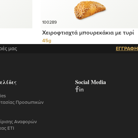
Χειροφτιαχτά μπουρεκάκια με τυρί
45g
ρές μας
ΕΓΓΡΑΦΗ
ελίδες
Social Media
ies
στασίας Προσωπικών
είρισης Αναφορών
κας ETI