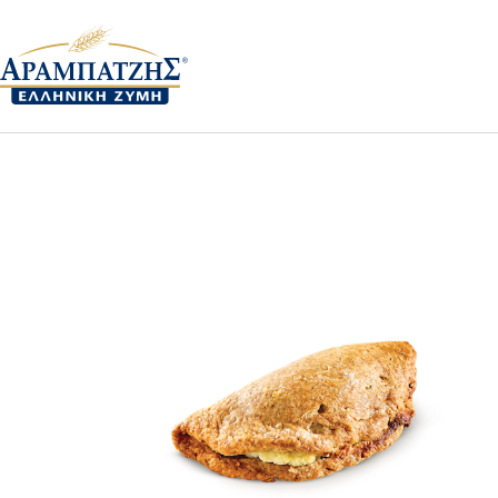
Αρχική
Πιτάκια
Χειροφτιαχτά μπουρεκάκια ολική
100292