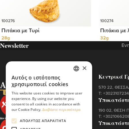
Πιτάκια με Τυρί
Πιτάκια με
28g
32g
Newsletter
Ενη
×
Κεντρικά Γ
Αυτός ο ιστότοπος
GREEK
χρησιμοποιεί cookies
570 22, ΘΕΣΣ
ENGLISH
Τ:
+302310723
This website uses cookies to improve user
Υποκατάστ
experience. By using our website you
consent to all cookies in accordance with
our Cookie Policy.
Διαβάστε περισσότερα
190 02, ΘΕΣΗ 
Τ:
+302106620
ΑΠΟΛΎΤΩΣ ΑΠΑΡΑΊΤΗΤΑ
Υποκατάστ