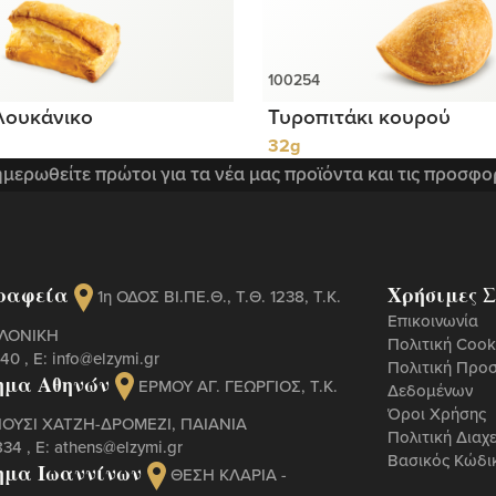
 λουκάνικο
Τυροπιτάκι κουρού
32g
μερωθείτε πρώτοι για τα νέα μας προϊόντα και τις προσφο
ραφεία
Χρήσιμες Σ
1η ΟΔΟΣ ΒΙ.ΠΕ.Θ., Τ.Θ. 1238, Τ.Κ.
Επικοινωνία
ΑΛΟΝΙΚΗ
Πολιτική Cook
440
, Ε:
info@elzymi.gr
Πολιτική Προ
ημα Αθηνών
ΕΡΜΟΥ ΑΓ. ΓΕΩΡΓΙΟΣ, T.K.
Δεδομένων
Όροι Χρήσης
ΠΟΥΣΙ ΧΑΤΖΗ-ΔΡΟΜΕΖΙ, ΠΑΙΑΝΙΑ
Πολιτική Διαχ
834
, Ε:
athens@elzymi.gr
Βασικός Κώδι
ημα Ιωαννίνων
ΘΕΣΗ ΚΛΑΡΙΑ -